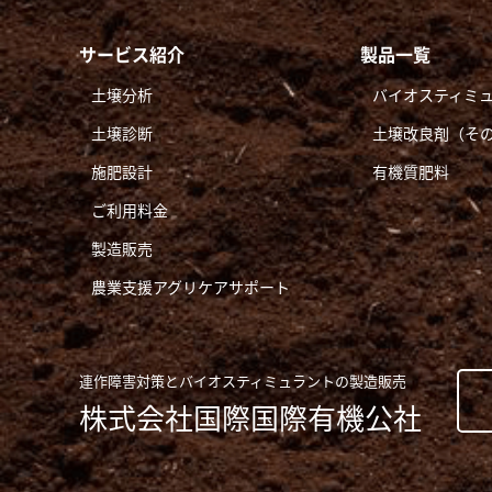
サービス紹介
製品一覧
土壌分析
バイオスティミ
土壌診断
土壌改良剤（そ
施肥設計
有機質肥料
ご利用料金
製造販売
農業支援アグリケアサポート
連作障害対策とバイオスティミュラントの製造販売
株式会社国際国際有機公社