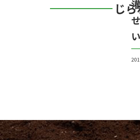
じら
201