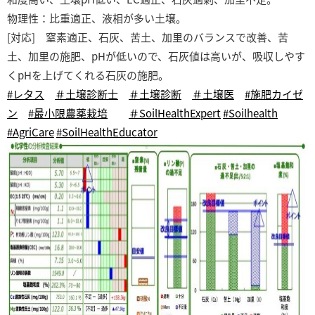
物理性：比重適正、液相が多い土壌。
[対応] 窒素適正、石灰、苦土、加里のバランスで改善、苦
土、加里の施肥、pHが低いので、石灰値は高いが、吸収しやす
くpHを上げてくれる石灰の施肥。
#レタス
＃土壌診断士
＃土壌診断
＃土壌医
#施肥カイゼ
ン
#最小限農薬栽培
＃SoilHealthExpert
#Soilhealth
#AgriCare
#SoilHealthEducator