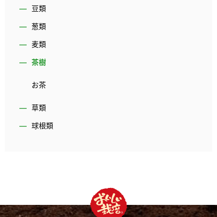
豆類
葱類
麦類
茶樹
お茶
草類
球根類