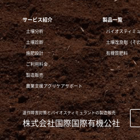
サービス紹介
製品一覧
土壌分析
バイオスティミ
土壌診断
土壌改良剤（そ
施肥設計
有機質肥料
ご利用料金
製造販売
農業支援アグリケアサポート
連作障害対策とバイオスティミュラントの製造販売
株式会社国際国際有機公社