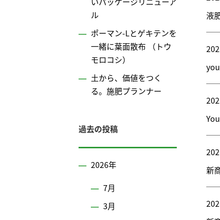
いパッケージリニューア
ル
液
ポーマン-Lとゲキテンを
一緒に葉面散布 （トウ
202
モロコシ）
yo
土から、価値をつく
る。施肥プランナー
202
Yo
過去の投稿
202
2026年
新
7月
202
3月