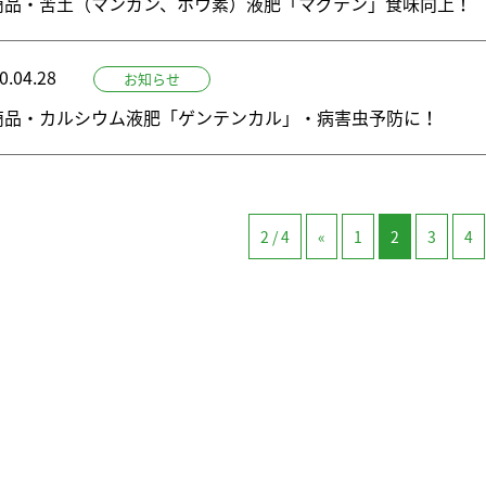
商品・苦土（マンガン、ホウ素）液肥「マグテン」食味向上！
0.04.28
お知らせ
商品・カルシウム液肥「ゲンテンカル」・病害虫予防に！
2 / 4
«
1
2
3
4